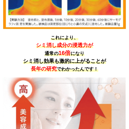
これにより、
シミ消し成分の浸透力が
16倍
通常の
になり
シミ消し効果も激的に上がることが
長年の研究
でわかったんです！